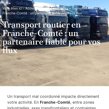
Vous êtes ici ›
Accueil
»
Articles connexes
»
Transport routier en
Franche-Comté : un partenaire fiable pour vos flux
Transport routier en
Franche-Comté : un
partenaire fiable pour vos
flux
Un transport mal coordonné impacte directement
votre activité. En
Franche-Comté
, entre zones
industrielles, axes transfrontaliers et contraintes